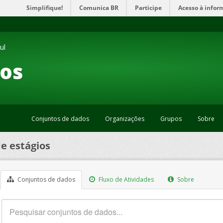
Simplifique!
Comunica BR
Participe
Acesso à infor
ul
os
Conjuntos de dados
Organizações
Grupos
Sobre
e estágios
Conjuntos de dados
Fluxo de Atividades
Sobre