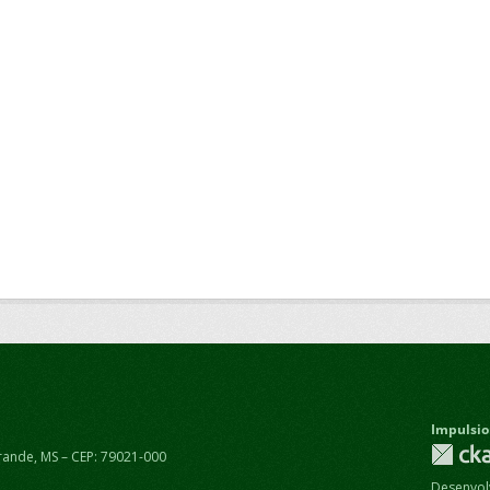
Impulsio
rande, MS – CEP: 79021-000
Desenvolv