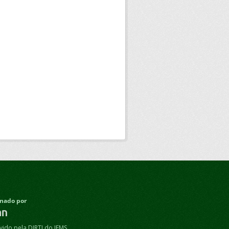
nado por
ido pela DIRTI do IFMS.