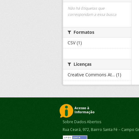
Não há Etiquetas que
correspondam a essa busca
Formatos
CSV (1)
Licenças
Creative Commons At... (1)
Sobre Dados Abertos
Rua Ceará, 972, Bairro Santa Fé – Campo G