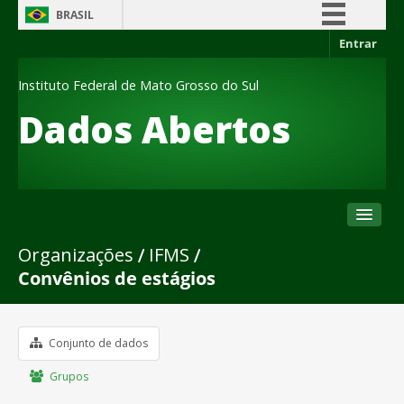
BRASIL
Entrar
Simplifique!
Comunica BR
Instituto Federal de Mato Grosso do Sul
Participe
Dados Abertos
Acesso à informação
Legislação
Canais
Organizações
IFMS
Conjuntos de dados
Convênios de estágios
Organizações
Grupos
Sobre
Conjunto de dados
Grupos