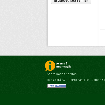
Esqueceu sua senha?
Sobre Dados Abertos
Rua Ceará, 972, Bairro Santa Fé – Campo G