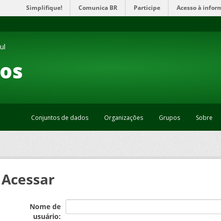
Simplifique!
Comunica BR
Participe
Acesso à infor
ul
os
Conjuntos de dados
Organizações
Grupos
Sobre
Acessar
Nome de
usuário