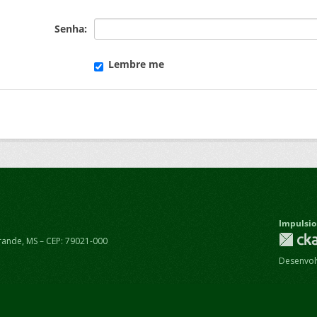
Senha
Lembre me
Impulsio
rande, MS – CEP: 79021-000
Desenvolv