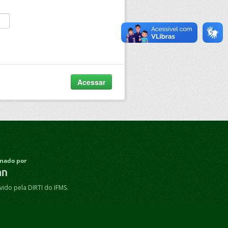
Acessar
nado por
ido pela DIRTI do IFMS.