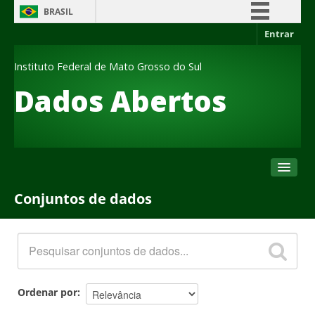
BRASIL
Entrar
Simplifique!
Comunica BR
Instituto Federal de Mato Grosso do Sul
Participe
Dados Abertos
Acesso à informação
Legislação
Canais
Conjuntos de dados
Conjuntos de dados
Organizações
Grupos
Sobre
Ordenar por