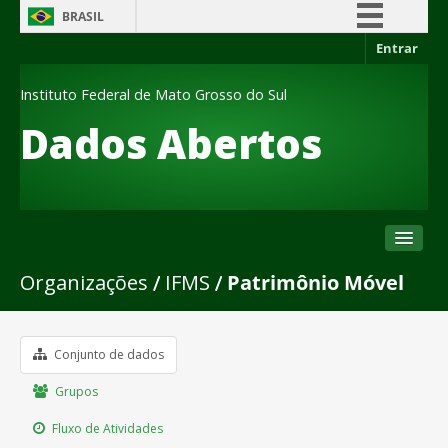
BRASIL
Entrar
Simplifique!
Comunica BR
Instituto Federal de Mato Grosso do Sul
Participe
Dados Abertos
Acesso à informação
Legislação
Canais
Organizações
IFMS
Patrimônio Móvel
Conjuntos de dados
Organizações
Grupos
Conjunto de dados
Sobre
Grupos
Fluxo de Atividades