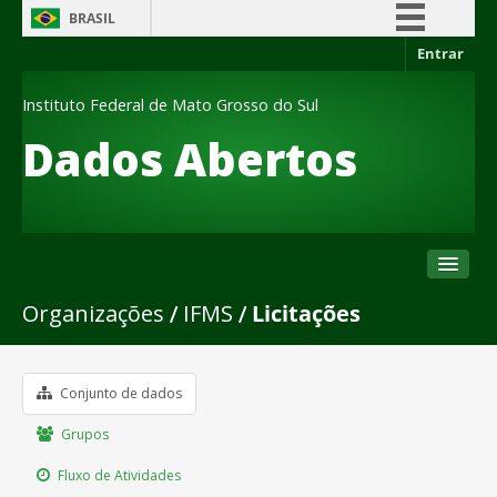
BRASIL
Entrar
Simplifique!
Comunica BR
Instituto Federal de Mato Grosso do Sul
Participe
Dados Abertos
Acesso à informação
Legislação
Canais
Organizações
IFMS
Licitações
Conjuntos de dados
Organizações
Grupos
Conjunto de dados
Sobre
Grupos
Fluxo de Atividades