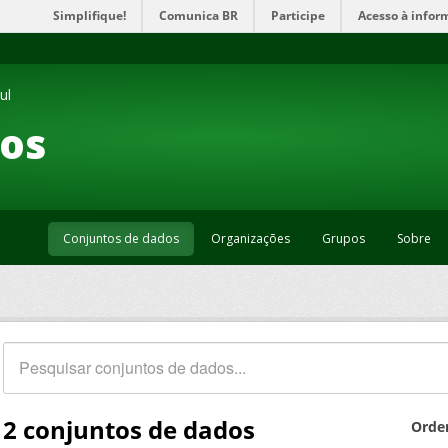
Simplifique!
Comunica BR
Participe
Acesso à infor
ul
os
Conjuntos de dados
Organizações
Grupos
Sobre
2 conjuntos de dados
Orde