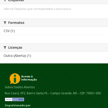
Não há Etiquetas que correspondam a essa busca
Formatos
CSV (1)
Licenças
Outra (Aberta) (1)
Sobre Dados Abertos
Rua Ceará, 972, Bairro Santa Fé – Campo Grande, MS – CEP: 79021-000
Impulsionado por