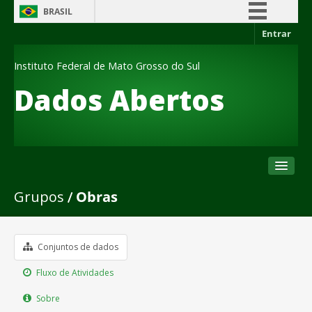
BRASIL
Entrar
Simplifique!
Comunica BR
Instituto Federal de Mato Grosso do Sul
Participe
Dados Abertos
Acesso à informação
Legislação
Canais
Grupos
Obras
Conjuntos de dados
Organizações
Grupos
Conjuntos de dados
Sobre
Fluxo de Atividades
Sobre