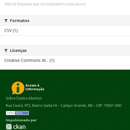
Não há Etiquetas que correspondam a essa busca
Formatos
CSV (1)
Licenças
Creative Commons At... (1)
Sobre Dados Abertos
Rua Ceará, 972, Bairro Santa Fé – Campo Grande, MS – CEP: 79021-000
Impulsionado por