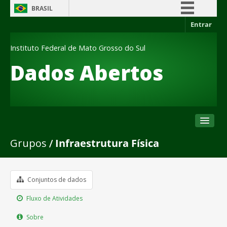
BRASIL
Entrar
Simplifique!
Comunica BR
Instituto Federal de Mato Grosso do Sul
Participe
Dados Abertos
Acesso à informação
Legislação
Canais
Grupos
Infraestrutura Física
Conjuntos de dados
Organizações
Grupos
Conjuntos de dados
Sobre
Fluxo de Atividades
Sobre