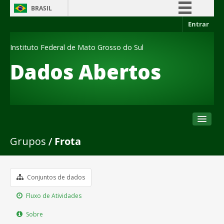
BRASIL
Entrar
Simplifique!
Comunica BR
Instituto Federal de Mato Grosso do Sul
Participe
Dados Abertos
Acesso à informação
Legislação
Canais
Grupos
Frota
Conjuntos de dados
Organizações
Grupos
Conjuntos de dados
Sobre
Fluxo de Atividades
Sobre