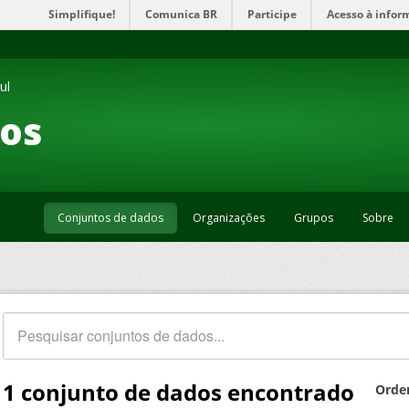
Simplifique!
Comunica BR
Participe
Acesso à infor
ul
os
Conjuntos de dados
Organizações
Grupos
Sobre
1 conjunto de dados encontrado
Orde