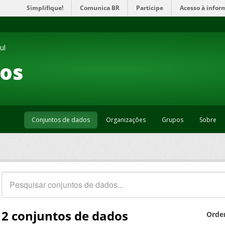
Simplifique!
Comunica BR
Participe
Acesso à infor
ul
os
Conjuntos de dados
Organizações
Grupos
Sobre
2 conjuntos de dados
Orde