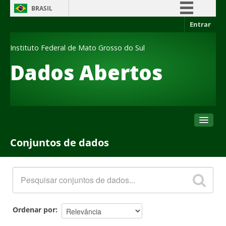
BRASIL
Entrar
Simplifique!
Comunica BR
Instituto Federal de Mato Grosso do Sul
Participe
Dados Abertos
Acesso à informação
Legislação
Canais
Conjuntos de dados
Conjuntos de dados
Organizações
Grupos
Sobre
Ordenar por