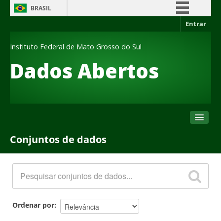
BRASIL
Entrar
Simplifique!
Comunica BR
Instituto Federal de Mato Grosso do Sul
Participe
Dados Abertos
Acesso à informação
Legislação
Canais
Conjuntos de dados
Conjuntos de dados
Organizações
Grupos
Sobre
Ordenar por