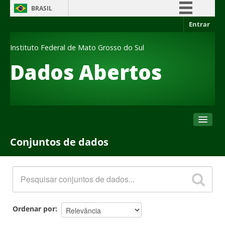
BRASIL
Entrar
Simplifique!
Comunica BR
Instituto Federal de Mato Grosso do Sul
Participe
Dados Abertos
Acesso à informação
Legislação
Canais
Conjuntos de dados
Conjuntos de dados
Organizações
Grupos
Sobre
Ordenar por