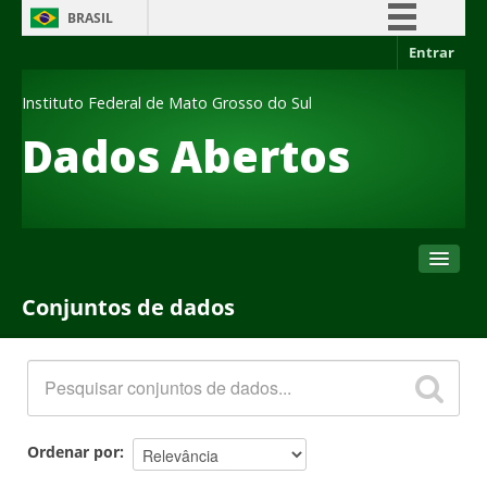
BRASIL
Entrar
Simplifique!
Comunica BR
Instituto Federal de Mato Grosso do Sul
Participe
Dados Abertos
Acesso à informação
Legislação
Canais
Conjuntos de dados
Conjuntos de dados
Organizações
Grupos
Sobre
Ordenar por