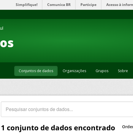
Simplifique!
Comunica BR
Participe
Acesso à infor
ul
os
Conjuntos de dados
Organizações
Grupos
Sobre
1 conjunto de dados encontrado
Orde