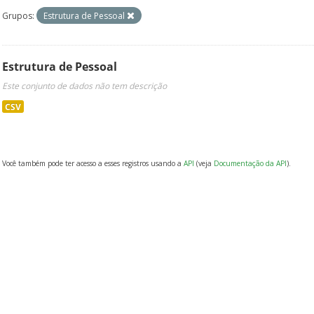
Grupos:
Estrutura de Pessoal
Estrutura de Pessoal
Este conjunto de dados não tem descrição
CSV
Você também pode ter acesso a esses registros usando a
API
(veja
Documentação da API
).