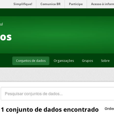
Simplifique!
Comunica BR
Participe
Acesso à infor
ul
os
Conjuntos de dados
Organizações
Grupos
Sobre
1 conjunto de dados encontrado
Orde