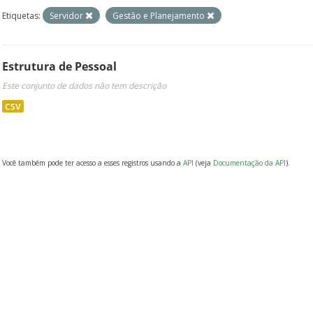
Etiquetas:
Servidor
Gestão e Planejamento
Estrutura de Pessoal
Este conjunto de dados não tem descrição
CSV
Você também pode ter acesso a esses registros usando a
API
(veja
Documentação da API
).