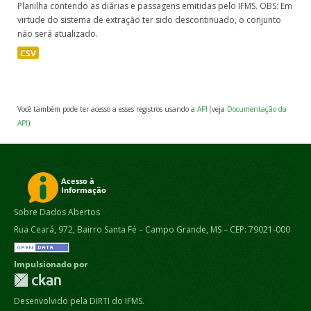
Planilha contendo as diárias e passagens emitidas pelo IFMS. OBS: Em
virtude do sistema de extração ter sido descontinuado, o conjunto
não será atualizado.
CSV
Você também pode ter acesso a esses registros usando a
API
(veja
Documentação da
API
).
Sobre Dados Abertos
Rua Ceará, 972, Bairro Santa Fé – Campo Grande, MS – CEP: 79021-000
Impulsionado por
Desenvolvido pela DIRTI do IFMS.