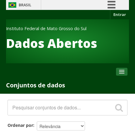
BRASIL
Entrar
Simplifique!
Comunica BR
Instituto Federal de Mato Grosso do Sul
Participe
Dados Abertos
Acesso à informação
Legislação
Canais
Conjuntos de dados
Conjuntos de dados
Organizações
Grupos
Sobre
Ordenar por