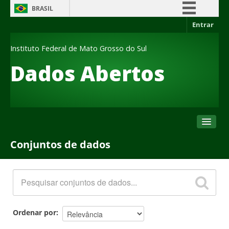
BRASIL
Entrar
Simplifique!
Comunica BR
Instituto Federal de Mato Grosso do Sul
Participe
Dados Abertos
Acesso à informação
Legislação
Canais
Conjuntos de dados
Conjuntos de dados
Organizações
Grupos
Sobre
Ordenar por