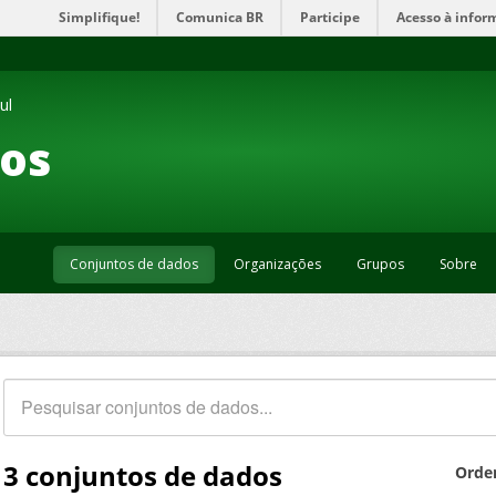
Simplifique!
Comunica BR
Participe
Acesso à infor
ul
os
Conjuntos de dados
Organizações
Grupos
Sobre
3 conjuntos de dados
Orde