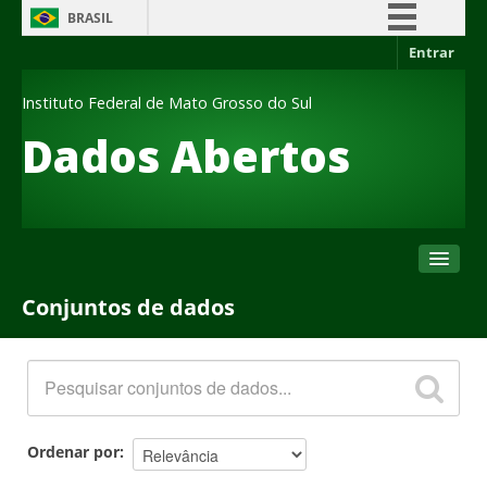
BRASIL
Entrar
Simplifique!
Comunica BR
Instituto Federal de Mato Grosso do Sul
Participe
Dados Abertos
Acesso à informação
Legislação
Canais
Conjuntos de dados
Conjuntos de dados
Organizações
Grupos
Sobre
Ordenar por