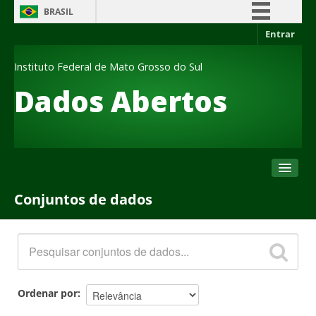
BRASIL
Entrar
Simplifique!
Comunica BR
Instituto Federal de Mato Grosso do Sul
Participe
Dados Abertos
Acesso à informação
Legislação
Canais
Conjuntos de dados
Conjuntos de dados
Organizações
Grupos
Sobre
Ordenar por