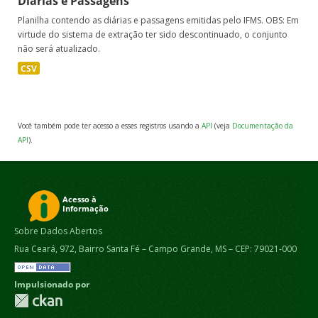
Diárias e Passagens
Planilha contendo as diárias e passagens emitidas pelo IFMS. OBS: Em
virtude do sistema de extração ter sido descontinuado, o conjunto
não será atualizado.
CSV
Você também pode ter acesso a esses registros usando a
API
(veja
Documentação da
API
).
Sobre Dados Abertos
Rua Ceará, 972, Bairro Santa Fé – Campo Grande, MS – CEP: 79021-000
Impulsionado por