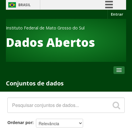
BRASIL
Entrar
Simplifique!
Comunica BR
Instituto Federal de Mato Grosso do Sul
Participe
Dados Abertos
Acesso à informação
Legislação
Canais
Conjuntos de dados
Conjuntos de dados
Organizações
Grupos
Sobre
Ordenar por