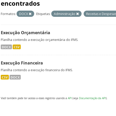
encontrados
Formatos:
DOCX
Etiquetas:
Administração
Receitas e Despesa
Execução Orçamentária
Planilha contendo a execução orçamentária do IFMS.
DOCX
CSV
Execução Financeira
Planilha contendo a execução financeira do IFMS.
CSV
DOCX
Você também pode ter acesso a esses registros usando a
API
(veja
Documentação da API
).