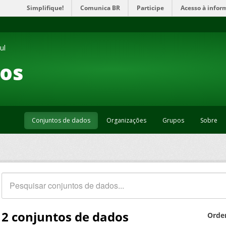
Simplifique!
Comunica BR
Participe
Acesso à infor
ul
os
Conjuntos de dados
Organizações
Grupos
Sobre
2 conjuntos de dados
Orde