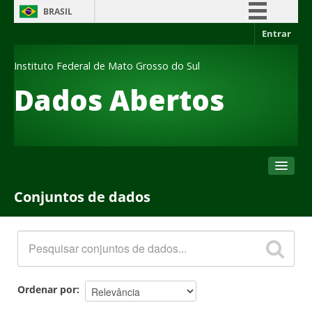
BRASIL
Entrar
Simplifique!
Comunica BR
Instituto Federal de Mato Grosso do Sul
Participe
Dados Abertos
Acesso à informação
Legislação
Canais
Conjuntos de dados
Conjuntos de dados
Organizações
Grupos
Sobre
Ordenar por