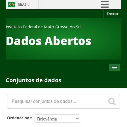
BRASIL
Entrar
Simplifique!
Comunica BR
Instituto Federal de Mato Grosso do Sul
Participe
Dados Abertos
Acesso à informação
Legislação
Canais
Conjuntos de dados
Conjuntos de dados
Organizações
Grupos
Sobre
Ordenar por