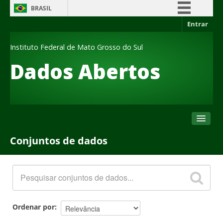
BRASIL
Entrar
Simplifique!
Comunica BR
Instituto Federal de Mato Grosso do Sul
Participe
Dados Abertos
Acesso à informação
Legislação
Canais
Conjuntos de dados
Conjuntos de dados
Organizações
Grupos
Sobre
Ordenar por