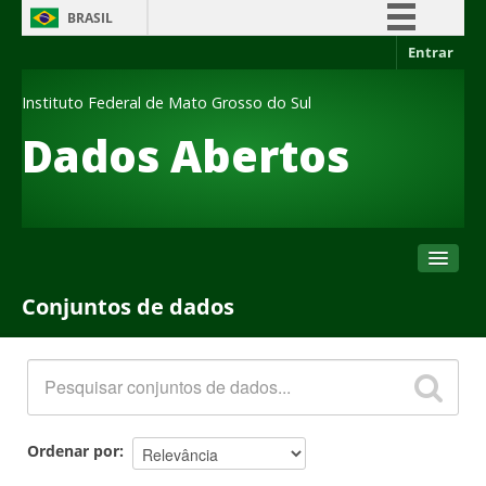
BRASIL
Entrar
Simplifique!
Comunica BR
Instituto Federal de Mato Grosso do Sul
Participe
Dados Abertos
Acesso à informação
Legislação
Canais
Conjuntos de dados
Conjuntos de dados
Organizações
Grupos
Sobre
Ordenar por