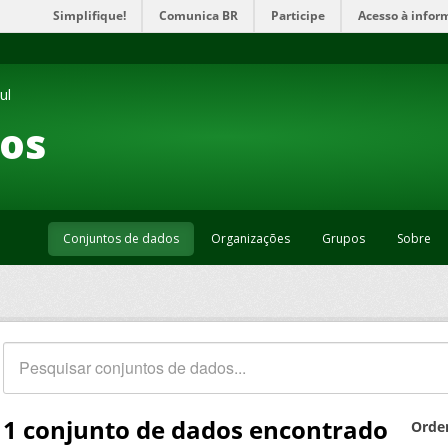
Simplifique!
Comunica BR
Participe
Acesso à infor
ul
os
Conjuntos de dados
Organizações
Grupos
Sobre
1 conjunto de dados encontrado
Orde