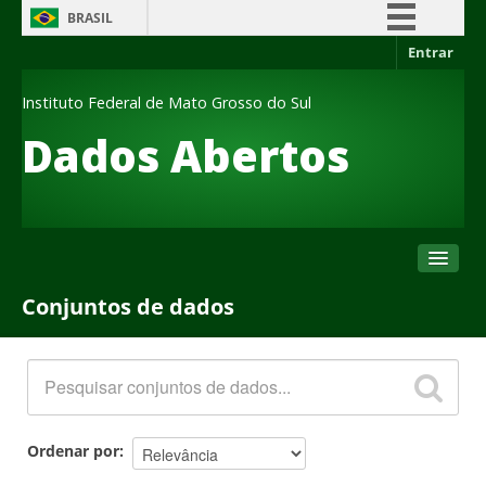
BRASIL
Entrar
Simplifique!
Comunica BR
Instituto Federal de Mato Grosso do Sul
Participe
Dados Abertos
Acesso à informação
Legislação
Canais
Conjuntos de dados
Conjuntos de dados
Organizações
Grupos
Sobre
Ordenar por