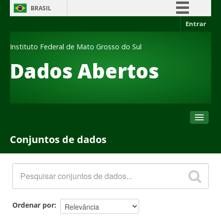
BRASIL
Entrar
Simplifique!
Comunica BR
Instituto Federal de Mato Grosso do Sul
Participe
Dados Abertos
Acesso à informação
Legislação
Canais
Conjuntos de dados
Conjuntos de dados
Organizações
Grupos
Sobre
Ordenar por