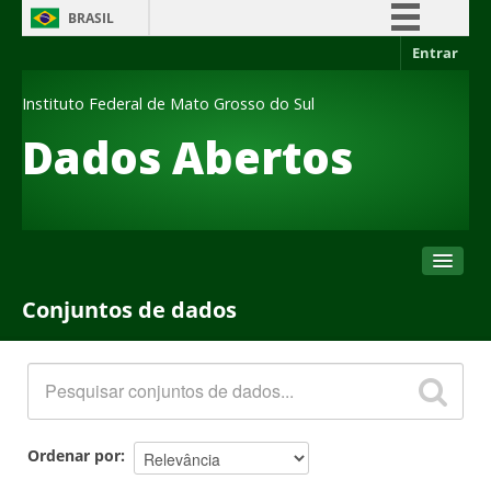
BRASIL
Entrar
Simplifique!
Comunica BR
Instituto Federal de Mato Grosso do Sul
Participe
Dados Abertos
Acesso à informação
Legislação
Canais
Conjuntos de dados
Conjuntos de dados
Organizações
Grupos
Sobre
Ordenar por