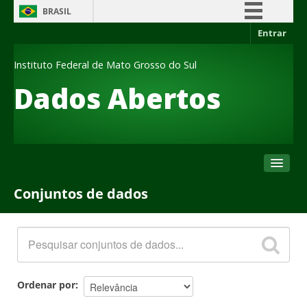
BRASIL
Entrar
Simplifique!
Comunica BR
Instituto Federal de Mato Grosso do Sul
Participe
Dados Abertos
Acesso à informação
Legislação
Canais
Conjuntos de dados
Conjuntos de dados
Organizações
Grupos
Sobre
Ordenar por