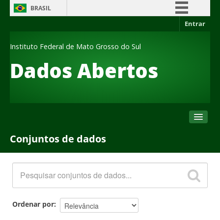
BRASIL
Entrar
Simplifique!
Comunica BR
Instituto Federal de Mato Grosso do Sul
Participe
Dados Abertos
Acesso à informação
Legislação
Canais
Conjuntos de dados
Conjuntos de dados
Organizações
Grupos
Sobre
Ordenar por