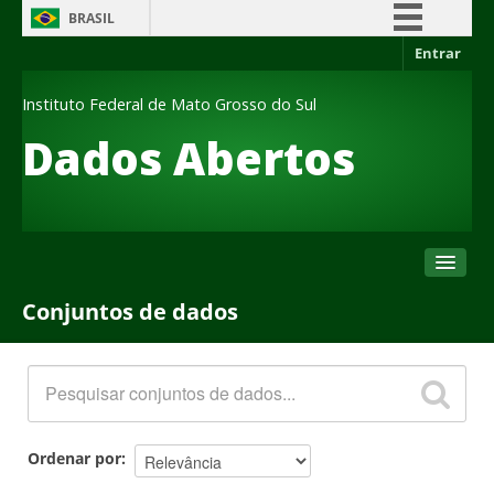
BRASIL
Entrar
Simplifique!
Comunica BR
Instituto Federal de Mato Grosso do Sul
Participe
Dados Abertos
Acesso à informação
Legislação
Canais
Conjuntos de dados
Conjuntos de dados
Organizações
Grupos
Sobre
Ordenar por