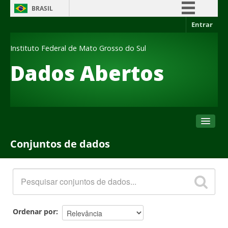
BRASIL
Entrar
Simplifique!
Comunica BR
Instituto Federal de Mato Grosso do Sul
Participe
Dados Abertos
Acesso à informação
Legislação
Canais
Conjuntos de dados
Conjuntos de dados
Organizações
Grupos
Sobre
Ordenar por