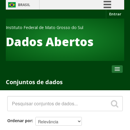
BRASIL
Entrar
Simplifique!
Comunica BR
Instituto Federal de Mato Grosso do Sul
Participe
Dados Abertos
Acesso à informação
Legislação
Canais
Conjuntos de dados
Conjuntos de dados
Organizações
Grupos
Sobre
Ordenar por