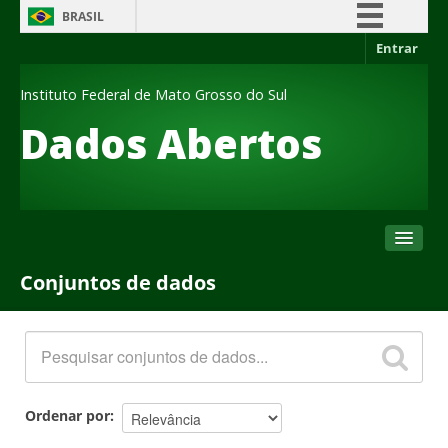
BRASIL
Entrar
Simplifique!
Comunica BR
Instituto Federal de Mato Grosso do Sul
Participe
Dados Abertos
Acesso à informação
Legislação
Canais
Conjuntos de dados
Conjuntos de dados
Organizações
Grupos
Sobre
Ordenar por