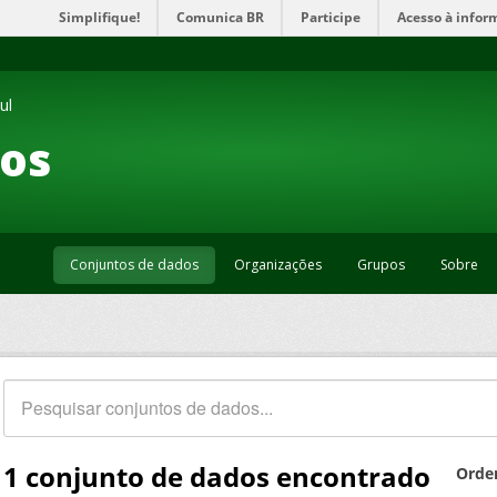
Simplifique!
Comunica BR
Participe
Acesso à infor
ul
os
Conjuntos de dados
Organizações
Grupos
Sobre
1 conjunto de dados encontrado
Orde